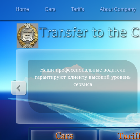
Home
Cars
Tariffs
About Company
Наши профессиональные водители
гарантируют клиенту высокий уровень
сервиса